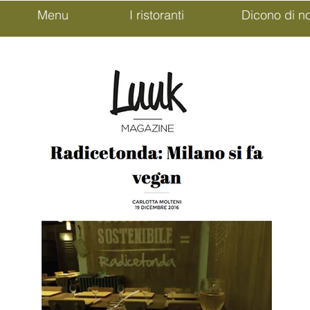
Menu
I ristoranti
Dicono di no