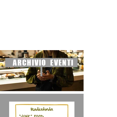
I ristoranti
News
Dicono di noi
Contatti
ARCHIVIO EVENTI